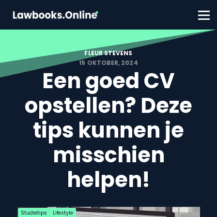
FAQ
Contact
Account aanmaken
Inloggen
FLEUR STEVENS
15 OKTOBER, 2024
Een goed CV
opstellen? Deze
tips kunnen je
misschien
helpen!
Studietips
Lifestyle