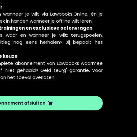
er
 wanneer je wilt via Lawbooks.Online, én je
ek in handen wanneer je offline wilt leren.
trainingen en exclusieve oefenvragen
’s waar en wanneer je wilt: terugspoelen,
itleg nog eens herhalen? Jij bepaalt het
e keuze
omplete abonnement van Lawbooks waarmee
usief 'Niet gehaald? Geld teurg'-garantie. Voor
an het toeval overlaten.
onnement afsluiten