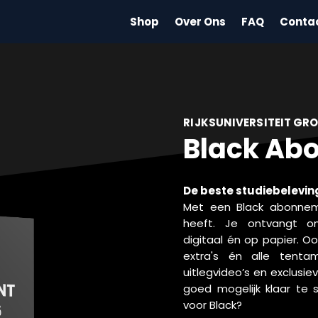
Shop
Over Ons
FAQ
Conta
RIJKSUNIVERSITEIT GR
Black Ab
De beste studiebeleving 
Met een Black abonneme
heeft. Je ontvangt o
digitaal én op papier. Oo
extra's én alle tentam
uitlegvideo’s en exclusi
goed mogelijk klaar te
voor Black?